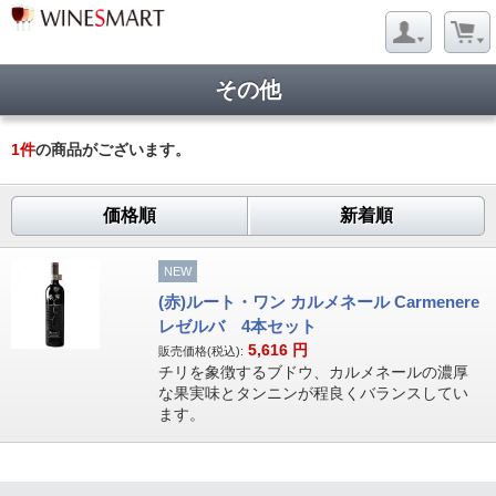
その他
1
件
の商品がございます。
価格順
新着順
NEW
(赤)ルート・ワン カルメネール Carmenere
レゼルバ 4本セット
5,616
円
販売価格(税込):
チリを象徴するブドウ、カルメネールの濃厚
な果実味とタンニンが程良くバランスしてい
ます。